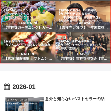
所から来た女」読書感想 ～未来
24食目！鹿児島県：ぶり大根
から来たんだろう時間を越えた
の凄いねこうして僕に会いに来
てくれて嬉しい～
GARDENING
IZAKAYA
【吉祥寺ガーデニング】ガーデ
【吉祥寺 バルブ】「年末乾杯」
ンカフェ☕庭でミスド ポケモン
【吉祥寺 やきとんなるせ】「本
🍩
日の日本酒、手羽先焼き」【吉
祥寺 ルポ】「ビーフシチュー」
NATURE
TRAVEL
【東京 樹液採集 カブトムシ ク
【吉祥寺】吉祥寺浴衣会【吉祥
ワガタムシ】2025年
寺】キチジョージえんにち【渋
谷】雲隠レ
2026-01
意外と知らないベストセラーの話
意外と知らない話