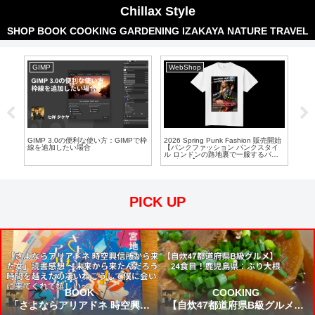
Chillax Style
SHOP
BOOK
COOKING
GARDENING
IZAKAYA
NATURE
TRAVEL
GIMP
WebShop
サ
書大
GIMP 3.0の便利な使い方：GIMPで枠
2026 Spring Punk Fashion 販売開始
SA
線を追加したい場合
【パンクファッション パンクスタイ
ール
ル ロンドンの路地裏で一服するパン
タメ
クガール】フルカラー
PICK UP
BOOK
COOKING
「さよならアリアドネ 時空興信
【自炊47都道府県B級グルメ】