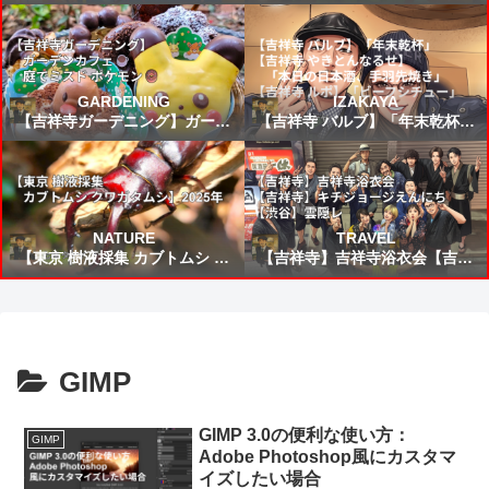
所から来た女」読書感想 ～未来
24食目！鹿児島県：ぶり大根
から来たんだろう時間を越えた
の凄いねこうして僕に会いに来
てくれて嬉しい～
GARDENING
IZAKAYA
【吉祥寺ガーデニング】ガーデ
【吉祥寺 バルブ】「年末乾杯」
ンカフェ☕庭でミスド ポケモン
【吉祥寺 やきとんなるせ】「本
🍩
日の日本酒、手羽先焼き」【吉
祥寺 ルポ】「ビーフシチュー」
NATURE
TRAVEL
【東京 樹液採集 カブトムシ ク
【吉祥寺】吉祥寺浴衣会【吉祥
ワガタムシ】2025年
寺】キチジョージえんにち【渋
谷】雲隠レ
GIMP
GIMP 3.0の便利な使い方：
GIMP
Adobe Photoshop風にカスタマ
イズしたい場合