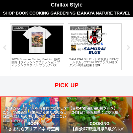
Chillax Style
SHOP
BOOK
COOKING
GARDENING
IZAKAYA
NATURE
TRAVEL
WebShop
サッカー日本代表
散
Aワ
2026 Summer Fishing Fashion 販売
SAMURAI BLUE（日本代表）FIFAワ
吉祥
戦
開始【フィッシングファッション フ
ールドカップ2026 VSブラジル戦 ス
頭公
ィッシングスタイル ブラックバス釣
タメン&試合結果予想⚽
日 
り】フルカラー
ST
僕た
日本
PICK UP
BOOK
COOKING
「さよならアリアドネ 時空興信
【自炊47都道府県B級グルメ】