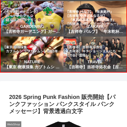
所から来た女」読書感想 ～未来
24食目！鹿児島県：ぶり大根
から来たんだろう時間を越えた
の凄いねこうして僕に会いに来
てくれて嬉しい～
GARDENING
IZAKAYA
【吉祥寺ガーデニング】ガーデ
【吉祥寺 バルブ】「年末乾杯」
ンカフェ☕庭でミスド ポケモン
【吉祥寺 やきとんなるせ】「本
🍩
日の日本酒、手羽先焼き」【吉
祥寺 ルポ】「ビーフシチュー」
NATURE
TRAVEL
【東京 樹液採集 カブトムシ ク
【吉祥寺】吉祥寺浴衣会【吉祥
ワガタムシ】2025年
寺】キチジョージえんにち【渋
谷】雲隠レ
2026 Spring Punk Fashion 販売開始【パ
ンクファッション パンクスタイル パンク
メッセージ】背景透過白文字
WebShop