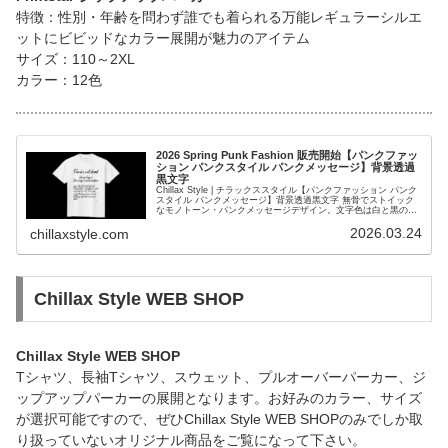
特徴：性別・年齢を問わず誰でも着られる万能レギュラーシルエ
ットにビビッドなカラー展開が魅力のアイテム
サイズ：110～2XL
カラー：12色
2026 Spring Punk Fashion 販売開始【パンクファッ
ション パンクスタイル パンクメッセージ】背景透過
黒文字
Chillax Style | チラックススタイル【パンクファッション パンク
スタイル パンクメッセージ】背景透過黒文字 無骨でストイック
なモノトーン・パンクメッセージデザイン。文字色は白と黒の2
種類展開で、内に秘めたパンクマインドを力強く主張する作品と
2026.03.24
なります。
chillaxstyle.com
Chillax Style WEB SHOP
Chillax Style WEB SHOP
Tシャツ、長袖Tシャツ、スウェット、プルオーバーパーカー、ジ
ップアップパーカーの展開となります。お好みのカラー、サイズ
が選択可能ですので、ぜひChillax Style WEB SHOPのみでしか取
り扱っていないオリジナル商品をご覧になって下さい。