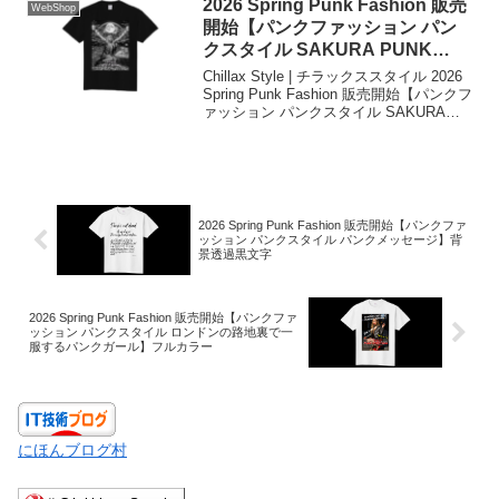
る深く鋭い批判を融合させた作品となり
2026 Spring Punk Fashion 販売
WebShop
ます。
開始【パンクファッション パン
クスタイル SAKURA PUNK
FESTIVAL】モノクロ
Chillax Style | チラックススタイル 2026
Spring Punk Fashion 販売開始【パンクフ
ァッション パンクスタイル SAKURA
PUNK FESTIVAL】モノクロ夜桜をジャ
ックせよ！日本の伝統行事「お花見」
を、反逆のパンクスピリットで再解釈し
た作品となります。
2026 Spring Punk Fashion 販売開始【パンクファ
ッション パンクスタイル パンクメッセージ】背
景透過黒文字
2026 Spring Punk Fashion 販売開始【パンクファ
ッション パンクスタイル ロンドンの路地裏で一
服するパンクガール】フルカラー
にほんブログ村