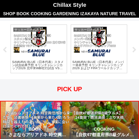
Chillax Style
SHOP
BOOK
COOKING
GARDENING
IZAKAYA
NATURE
TRAVEL
サッカー日本代表
サッカー日本代表
サ
Aワ
SAMURAI BLUE（日本代表）スタメ
SAMURAI BLUE（日本代表）メンバ
SA
 ス
ン試合結果予想 キリンチャレンジカ
ー発表予想 キリンチャレンジカップ
ール
ップ2026 北中米W杯壮行試合 VSア
2026 および FIFAワールドカップ
スタ
イスランド
2026
PICK UP
BOOK
COOKING
「さよならアリアドネ 時空興信
【自炊47都道府県B級グルメ】