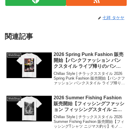
七祥 タケヤ
関連記事
2026 Spring Punk Fashion 販売
WebShop
開始【パンクファッション パン
クスタイル ライブ帰りのパンク
ガール】フルカラー
Chillax Style | チラックススタイル 2026
Spring Punk Fashion 販売開始【パンクフ
ァッション パンクスタイル ライブ帰りの
パンクガール】フルカラー現代社会の虚
飾と疎外感を訴えかけ秩序への反抗と、
個人の内なる声を叫んだ作品となりま
2026 Summer Fishing Fashion
WebShop
す。
販売開始【フィッシングファッシ
ョン フィッシングスタイル ニジ
マス釣り】モノクロ
Chillax Style | チラックススタイル 2026
Summer Fishing Fashion 販売開始【フィ
ッシングTシャツ ニジマス釣り】モノク
ロ「TROUT ARE AMONG THE BEST