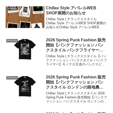
OF GOD'S CREATURES, AND
RAINBOW TROUT ARE THE BEST OF
Chillax Style アパレルWEB
WebShop
THE BEST!（鱒は神の創造物の中でも最
SHOP展開のお知らせ
高のものだが、ニジマスはその中の最高
Chillax Style | チラックススタイル
峰である！）」
Chillax Style アパレルWEB SHOP展開の
お知らせChillax Style アパレルWEB
SHOP まず第一弾はパンクファッショ
ン！パンクTやパンク長袖T、パンクスウ
ェット、パンクプルオーバーパーカー、
2026 Spring Punk Fashion 販売
WebShop
パンクジップアップパーカーを展開予定
開始【パンクファッション パン
で、画像は現状のサンプルとなります。
クスタイル パンクフライヤー】
「日常に、反逆のスパイス！」をテーマ
モノクロ
に、メッセージ性の高いグラフィックと
Chillax Style | チラックススタイル【パン
DIY精神を落とし込んだアイテム揃いで
クファッション パンクスタイル パンクフ
す。
ライヤー】モノクロ王道のパンクスピリ
ットに、デジタル世界へのカウンターカ
ルチャーという現代的なテーマを融合さ
せた作品となります。
2026 Spring Punk Fashion 販売
WebShop
開始【パンクファッション パン
クスタイル ロンドンの路地裏で
一服するパンクガール】モノクロ
Chillax Style | チラックススタイル 2026
Spring Punk Fashion 販売開始【パンクフ
ァッション パンクスタイル ロンドンの路
地裏で一服するパンクガール】モノクロ
反権威主義と現代のデジタル社会に対す