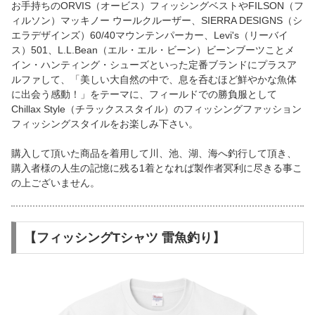
お手持ちのORVIS（オービス）フィッシングベストやFILSON（フ
ィルソン）マッキノー ウールクルーザー、SIERRA DESIGNS（シ
エラデザインズ）60/40マウンテンパーカー、Levi's（リーバイ
ス）501、L.L.Bean（エル・エル・ビーン）ビーンブーツことメ
イン・ハンティング・シューズといった定番ブランドにプラスア
ルファして、「美しい大自然の中で、息を呑むほど鮮やかな魚体
に出会う感動！」をテーマに、フィールドでの勝負服として
Chillax Style（チラックススタイル）のフィッシングファッション
フィッシングスタイルをお楽しみ下さい。
購入して頂いた商品を着用して川、池、湖、海へ釣行して頂き、
購入者様の人生の記憶に残る1着となれば製作者冥利に尽きる事こ
の上ございません。
【フィッシングTシャツ 雷魚釣り】