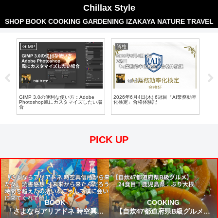
Chillax Style
SHOP
BOOK
COOKING
GARDENING
IZAKAYA
NATURE
TRAVEL
GIMP
資格
散
Aワ
GIMP 3.0の便利な使い方：Adobe
2026年6月4日(木) 6冠目「AI業務効率
吉祥
 ス
Photoshop風にカスタマイズしたい場
化検定」合格体験記
頭公
合
日 
ST
僕た
日本
PICK UP
BOOK
COOKING
「さよならアリアドネ 時空興信
【自炊47都道府県B級グルメ】